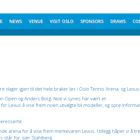
E
NEWS
VENUE
VISIT OSLO
SPONSORS
DRAWS
CO
dager igjen til det hele braker løs i Oslo Tennis Arena, og Lexus 
ian Open og Anders Borg. Noe vi synes har vært et
 for Lexus å vise frem noen utvalgte bil modeller, og spre informa
nteresserte.
de arena for å vise frem merkevaren Lexus. I tillegg håper vi å tr
 står for, sier Stahlberg.