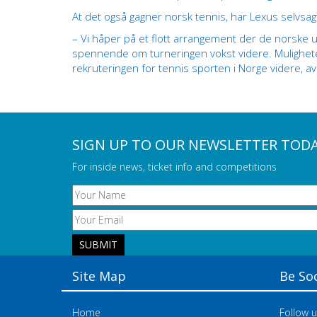
At det også gagner norsk tennis, har Lexus selvsag
– Vi håper på et flott arrangement der de norsk
spennende om turneringen vokst videre. Muligheten 
rekruteringen for tennis sporten i Norge videre, av
SIGN UP TO OUR NEWSLETTER TOD
For inside news, ticket info and competitions
Site Map
Be Soc
Home
Follow u