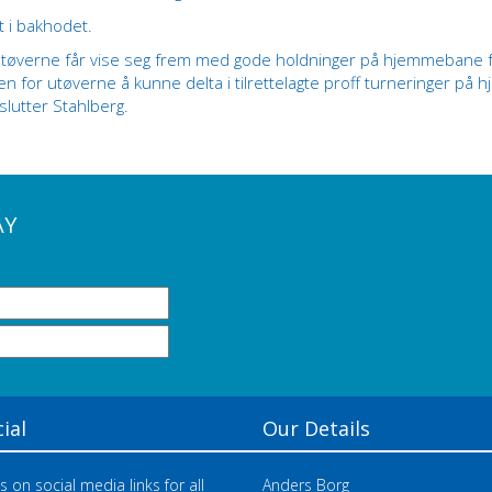
t i bakhodet.
e utøverne får vise seg frem med gode holdninger på hjemmebane
for utøverne å kunne delta i tilrettelagte proff turneringer på 
slutter Stahlberg.
AY
ial
Our Details
s on social media links for all
Anders Borg