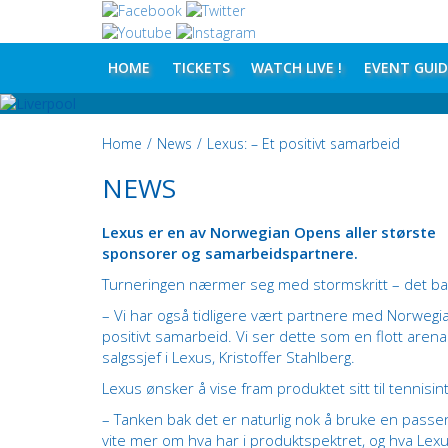
HOME
TICKETS
WATCH LIVE !
EVENT GUID
Home
/
News
/
Lexus: – Et positivt samarbeid
NEWS
Lexus er en av Norwegian Opens aller største
sponsorer og samarbeidspartnere.
Turneringen nærmer seg med stormskritt – det bare 
– Vi har også tidligere vært partnere med Norweg
positivt samarbeid. Vi ser dette som en flott arena
salgssjef i Lexus, Kristoffer Stahlberg.
Lexus ønsker å vise fram produktet sitt til tennisi
– Tanken bak det er naturlig nok å bruke en passen
vite mer om hva har i produktspektret, og hva Lexus