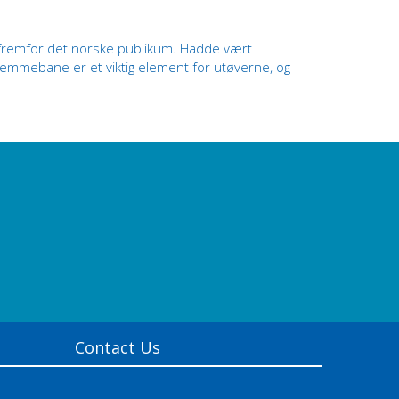
 fremfor det norske publikum. Hadde vært
hjemmebane er et viktig element for utøverne, og
Contact Us