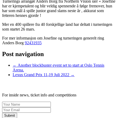
Turnerings arrangør Anders Borg fra Northern Vision sier « Josefine
har er kjempetalent og blir veldig spennende å følge fremover, hun
har som mål å spille junior grand slams neste år , akkurat som
fetteren hennes gjorde !
Mer en 400 spillere fra 40 forskjellige land har deltatt i turneringen
som startet 26 mars.
For mer informasjon om Josefine og turneringen generelt ring
Anders Borg
92431935
Post navigation
←
Another blockbuster event set to start at Oslo Tennis
Arena.
Lexus Grand Prix 11-19 Juli 2022
→
SIGN UP TO OUR NEWSLETTER TODAY
For inside news, ticket info and competitions