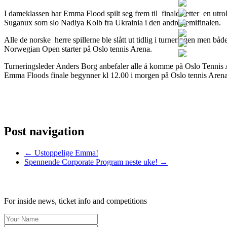
I dameklassen har Emma Flood spilt seg frem til finalen etter en utr
Suganux som slo Nadiya Kolb fra Ukrainia i den andre semifinalen.
Alle de norske herre spillerne ble slått ut tidlig i turneringen men b
Norwegian Open starter på Oslo tennis Arena.
Turneringsleder Anders Borg anbefaler alle å komme på Oslo Tennis Are
Emma Floods finale begynner kl 12.00 i morgen på Oslo tennis Arena
Post navigation
←
Ustoppelige Emma!
Spennende Corporate Program neste uke!
→
SIGN UP TO OUR NEWSLETTER TODAY
For inside news, ticket info and competitions