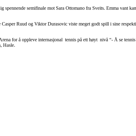
olig spennende semifinale mot Sara Ottomano fra Sveits. Emma vant kam
åde Casper Ruud og Viktor Durasovic viste meget godt spill i sine respe
na for å oppleve internasjonal tennis på ett høyt nivå “- Å se tennis l
, Hasle.