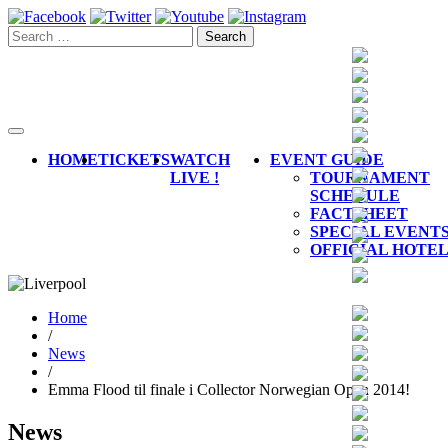
Toggle
navigation
HOME
TICKETS
WATCH
EVENT GUIDE
LIVE !
TOURNAMENT
SCHEDULE
FACTSHEET
SPECIAL EVENT
OFFICIAL HOTE
Home
/
News
/
Emma Flood til finale i Collector Norwegian Open 2014!
News