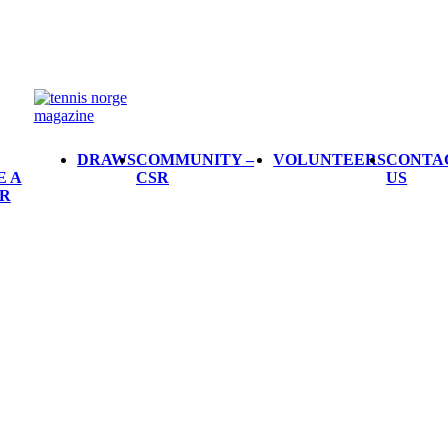
DRAWS
COMMUNITY –
VOLUNTEERS
CONTA
E A
CSR
US
R